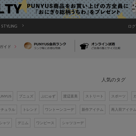
STYLING
ログ
ガイド
人気のタグ
UNYUS
プニュズ
ぷにゅず
渡辺直美
ストリート
スポーツ
ナチュラル
トレンド
ワントーンコーデ
新作アイテム
再入荷アイテ
Tシャツ
デニム
ワンピース
シャツコーデ