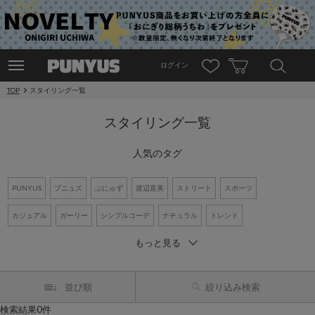
ログイン
TOP
スタイリング一覧
スタイリング一覧
人気のタグ
PUNYUS
プニュズ
ぷにゅず
渡辺直美
ストリート
スポーツ
カジュアル
ガーリー
シンプルコーデ
ナチュラル
トレンド
もっと見る
ワントーンコーデ
新作アイテム
再入荷アイテム
オーバーサイズ
ビッグシルエット
Tシャツ
デニム
ワンピース
シャツコーデ
並び順
絞り込み検索
検索結果0件