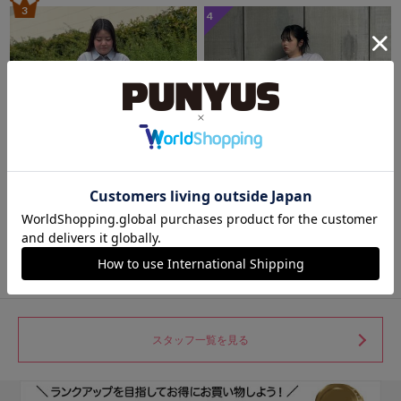
3
4
あべのキューズモール（109ABENO）
SHIBUYA109
MINAMI
みさき
150cm
163cm
スタッフ一覧を見る