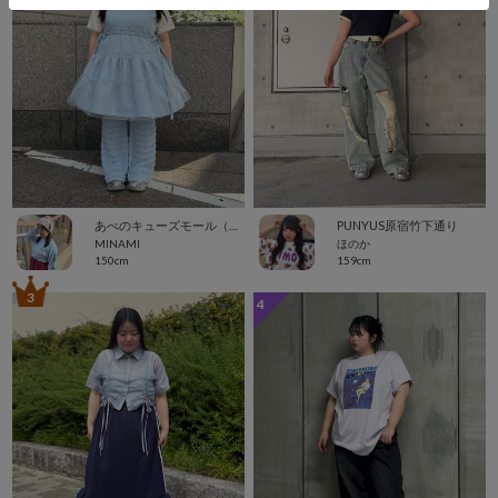
あべのキューズモール（109ABENO）
PUNYUS原宿竹下通り
MINAMI
ほのか
150cm
159cm
3
4