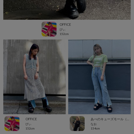
OFFICE
ぴぃ
152cm
OFFICE
あべのキューズモール（109ABENO）
ぴぃ
なお
152cm
154cm