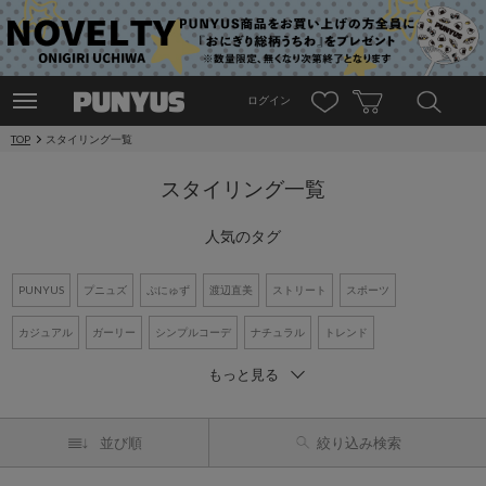
ログイン
TOP
スタイリング一覧
スタイリング一覧
人気のタグ
PUNYUS
プニュズ
ぷにゅず
渡辺直美
ストリート
スポーツ
カジュアル
ガーリー
シンプルコーデ
ナチュラル
トレンド
もっと見る
ワントーンコーデ
新作アイテム
再入荷アイテム
オーバーサイズ
ビッグシルエット
Tシャツ
デニム
ワンピース
シャツコーデ
並び順
絞り込み検索