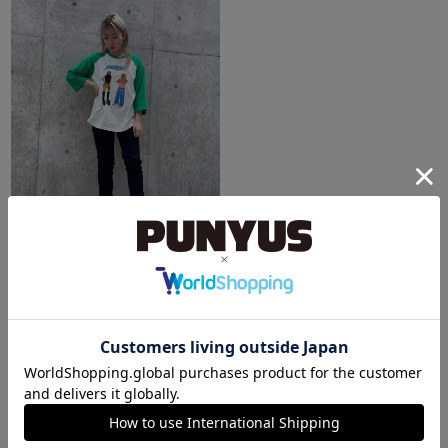
あべのキューズモール（109ABENO）
なお
154cm
スタイリングランキング
1
2