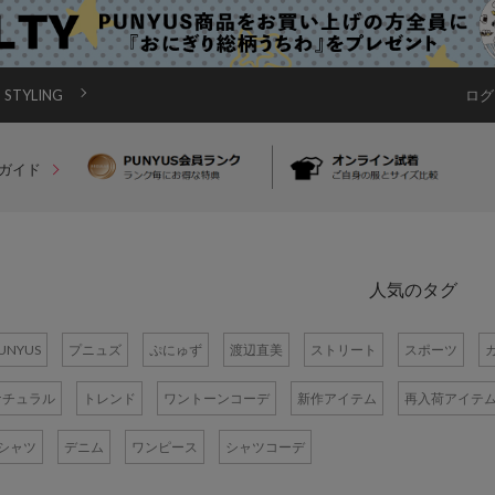
STYLING
ログ
ガイド
人気のタグ
UNYUS
プニュズ
ぷにゅず
渡辺直美
ストリート
スポーツ
ナチュラル
トレンド
ワントーンコーデ
新作アイテム
再入荷アイテ
Tシャツ
デニム
ワンピース
シャツコーデ