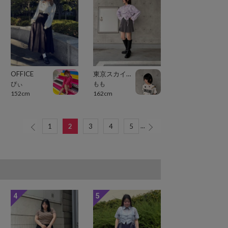
OFFICE
東京スカイツリータウン・ソラマチ
ぴぃ
もも
152cm
162cm
...
1
2
3
4
5
4
5