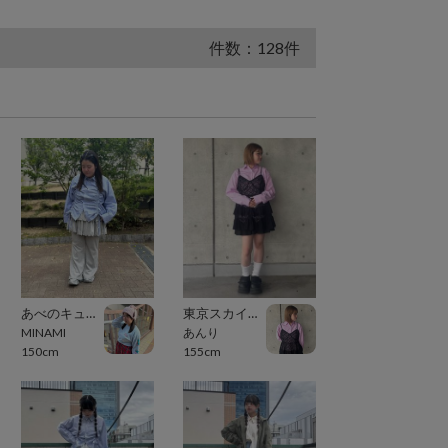
件数：128件
あべのキューズモール（109ABENO）
東京スカイツリータウン・ソラマチ
MINAMI
あんり
150cm
155cm