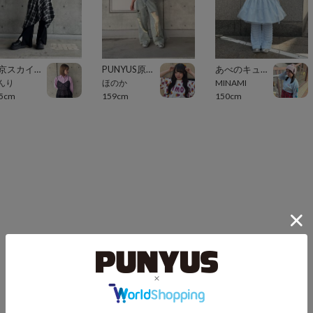
東京スカイツリータウン・ソラマチ
PUNYUS原宿竹下通り
あべのキューズモール（109ABENO）
んり
ほのか
MINAMI
5cm
159cm
150cm