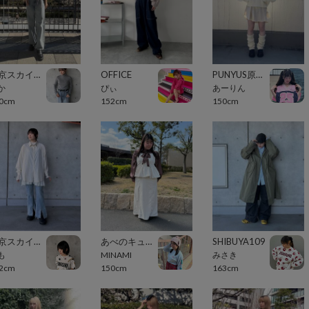
東京スカイツリータウン・ソラマチ
OFFICE
PUNYUS原宿竹下通り
か
ぴぃ
あーりん
0cm
152cm
150cm
東京スカイツリータウン・ソラマチ
あべのキューズモール（109ABENO）
SHIBUYA109
も
MINAMI
みさき
2cm
150cm
163cm