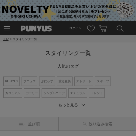
ログイン
TOP
スタイリング一覧
スタイリング一覧
人気のタグ
PUNYUS
プニュズ
ぷにゅず
渡辺直美
ストリート
スポーツ
カジュアル
ガーリー
シンプルコーデ
ナチュラル
トレンド
もっと見る
ワントーンコーデ
新作アイテム
再入荷アイテム
オーバーサイズ
ビッグシルエット
Tシャツ
デニム
ワンピース
シャツコーデ
並び順
絞り込み検索