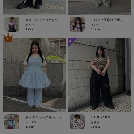
東京スカイツリータウン・ソラマチ
PUNYUS原宿竹下通り
あんり
ほのか
155cm
159cm
3
4
あべのキューズモール（109ABENO）
SHIBUYA109
MINAMI
みさき
150cm
163cm