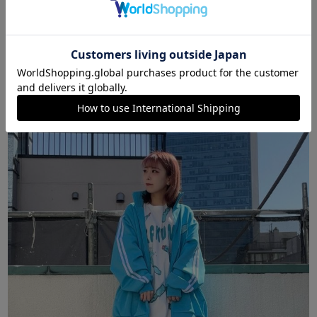
あべのキューズモール（109ABENO）
OFFICE
なお
ぴぃ
154cm
152cm