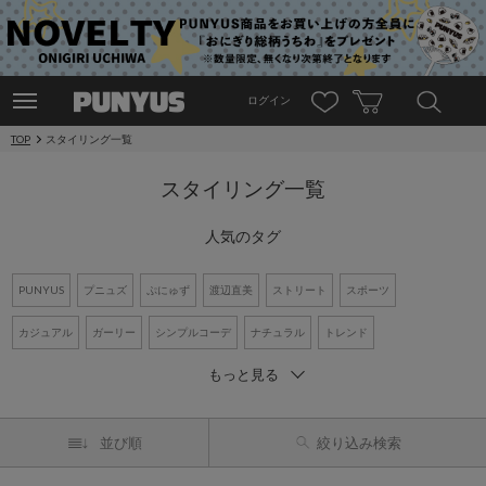
ログイン
TOP
スタイリング一覧
スタイリング一覧
人気のタグ
PUNYUS
プニュズ
ぷにゅず
渡辺直美
ストリート
スポーツ
カジュアル
ガーリー
シンプルコーデ
ナチュラル
トレンド
もっと見る
ワントーンコーデ
新作アイテム
再入荷アイテム
オーバーサイズ
ビッグシルエット
Tシャツ
デニム
ワンピース
シャツコーデ
並び順
絞り込み検索