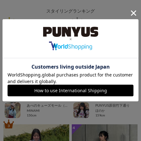
スタイリングランキング
1
2
あべのキューズモール（109ABENO）
PUNYUS原宿竹下通り
MINAMI
ほのか
150cm
159cm
3
4