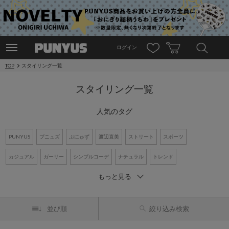
ログイン
TOP
スタイリング一覧
スタイリング一覧
人気のタグ
PUNYUS
プニュズ
ぷにゅず
渡辺直美
ストリート
スポーツ
カジュアル
ガーリー
シンプルコーデ
ナチュラル
トレンド
もっと見る
ワントーンコーデ
新作アイテム
再入荷アイテム
オーバーサイズ
ビッグシルエット
Tシャツ
デニム
ワンピース
シャツコーデ
並び順
絞り込み検索