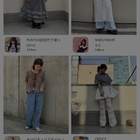
PUNYUS原宿竹下通り
SHIBUYA109
ほのか
るな
159cm
148cm
あべのキューズモール（109ABENO）
OFFICE