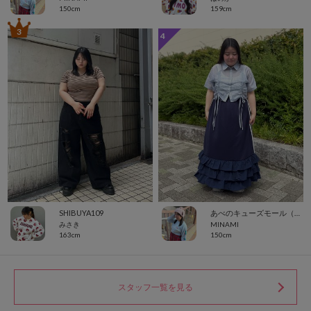
150cm
159cm
3
4
SHIBUYA109
あべのキューズモール（109ABENO）
みさき
MINAMI
163cm
150cm
スタッフ一覧を見る