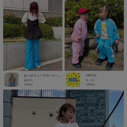
あべのキューズモール（109ABENO）
OFFICE
あやの
キッズ
160cm
120cm