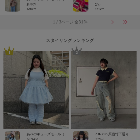
あやの
ぴぃ
160cm
152cm
1 / 3ページ 全31件
スタイリングランキング
1
2
あべのキューズモール（109ABENO）
PUNYUS原宿竹下通り
MINAMI
ほのか