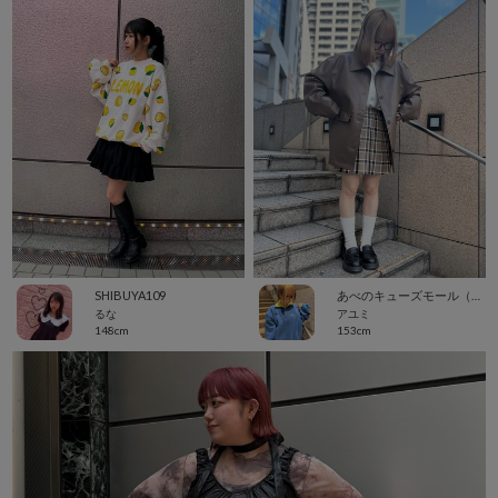
SHIBUYA109
あべのキューズモール（109ABENO）
るな
アユミ
148cm
153cm