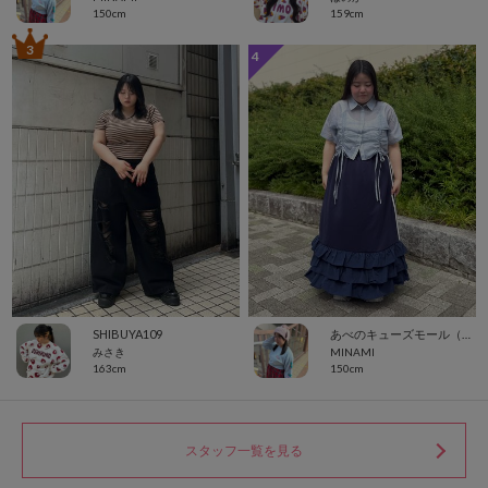
150cm
159cm
3
4
SHIBUYA109
あべのキューズモール（109ABENO）
みさき
MINAMI
163cm
150cm
スタッフ一覧を見る