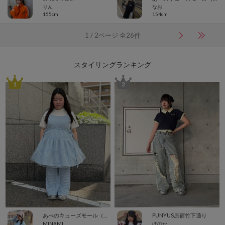
りん
なお
155cm
154cm
1 / 2ページ 全26件
スタイリングランキング
1
2
あべのキューズモール（109ABENO）
PUNYUS原宿竹下通り
MINAMI
ほのか