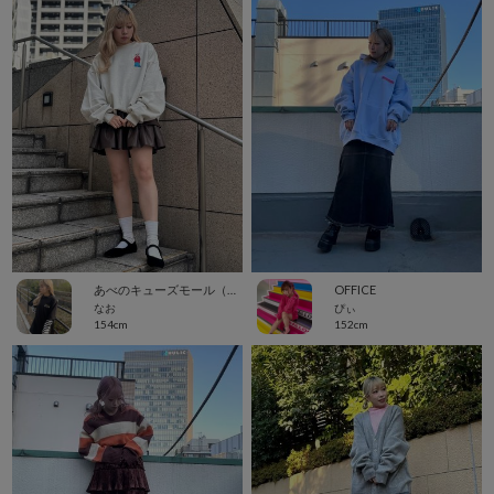
あべのキューズモール（109ABENO）
OFFICE
なお
ぴぃ
154cm
152cm