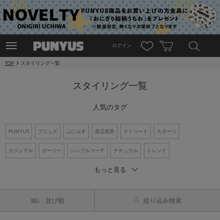
ログイン
TOP
スタイリング一覧
スタイリング一覧
人気のタグ
PUNYUS
プニュズ
ぷにゅず
渡辺直美
ストリート
スポーツ
カジュアル
ガーリー
シンプルコーデ
ナチュラル
トレンド
もっと見る
ワントーンコーデ
新作アイテム
再入荷アイテム
オーバーサイズ
ビッグシルエット
Tシャツ
デニム
ワンピース
シャツコーデ
並び順
絞り込み検索