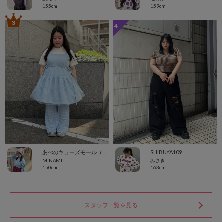
155cm
159cm
3
4
あべのキューズモール（109ABENO）
SHIBUYA109
MINAMI
みさき
150cm
163cm
スタッフ一覧を見る