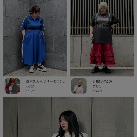
東京スカイツリータウン・ソラマチ
SHIBUYA109
シズク
アリサ
158cm
156cm