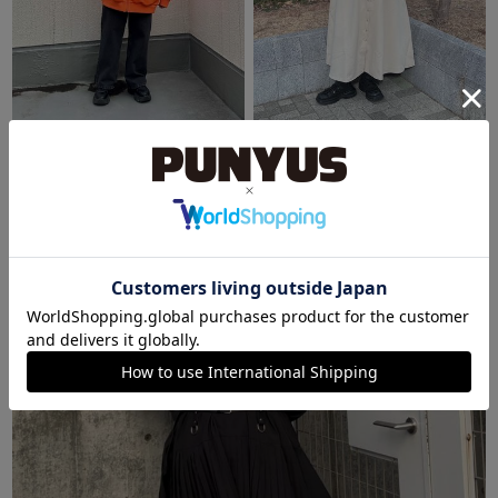
PUNYUS原宿竹下通り
東京スカイツリータウン・ソラマチ
ほのか
シズク
159cm
158cm