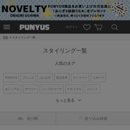
ログイン
TOP
スタイリング一覧
スタイリング一覧
人気のタグ
PUNYUS
プニュズ
ぷにゅず
渡辺直美
ストリート
スポーツ
カジュアル
ガーリー
シンプルコーデ
ナチュラル
トレンド
もっと見る
ワントーンコーデ
新作アイテム
再入荷アイテム
オーバーサイズ
ビッグシルエット
Tシャツ
デニム
ワンピース
シャツコーデ
並び順
絞り込み検索