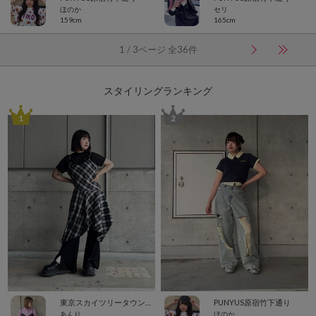
ほのか
セリ
159cm
165cm
1 / 3ページ 全36件
スタイリングランキング
1
2
東京スカイツリータウン・ソラマチ
PUNYUS原宿竹下通り
あんり
ほのか