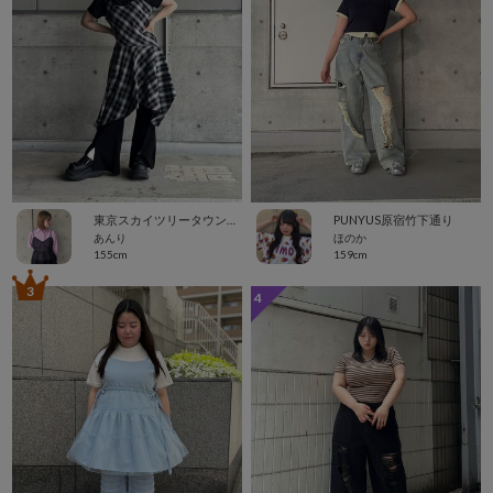
東京スカイツリータウン・ソラマチ
PUNYUS原宿竹下通り
あんり
ほのか
155cm
159cm
3
4