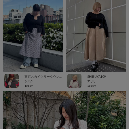
東京スカイツリータウン・ソラマチ
SHIBUYA109
シズク
アリサ
158cm
156cm