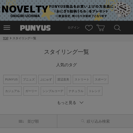
ログイン
TOP
スタイリング一覧
スタイリング一覧
人気のタグ
PUNYUS
プニュズ
ぷにゅず
渡辺直美
ストリート
スポーツ
カジュアル
ガーリー
シンプルコーデ
ナチュラル
トレンド
もっと見る
ワントーンコーデ
新作アイテム
再入荷アイテム
オーバーサイズ
ビッグシルエット
Tシャツ
デニム
ワンピース
シャツコーデ
並び順
絞り込み検索