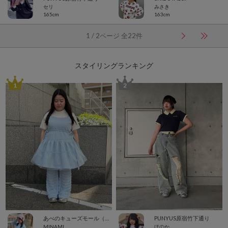
セリ
みさき
165cm
163cm
1 / 2ページ 全22件
スタイリングランキング
1
2
あべのキューズモール（109ABENO）
PUNYUS原宿竹下通り
MINAMI
ほのか