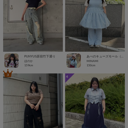
PUNYUS原宿竹下通り
あべのキューズモール（109ABENO）
ほのか
MINAMI
159cm
150cm
3
4