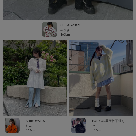
SHIBUYA109
みさき
163cm
SHIBUYA109
PUNYUS原宿竹下通り
りん
セリ
155cm
165cm