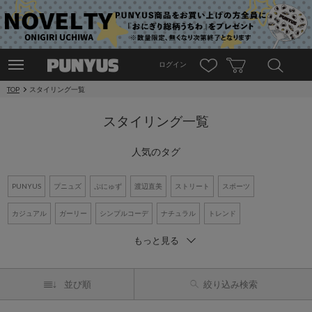
ログイン
TOP
スタイリング一覧
スタイリング一覧
人気のタグ
PUNYUS
プニュズ
ぷにゅず
渡辺直美
ストリート
スポーツ
カジュアル
ガーリー
シンプルコーデ
ナチュラル
トレンド
もっと見る
ワントーンコーデ
新作アイテム
再入荷アイテム
オーバーサイズ
ビッグシルエット
Tシャツ
デニム
ワンピース
シャツコーデ
並び順
絞り込み検索