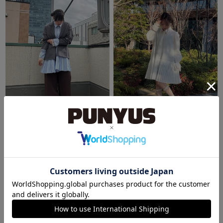
PUNYUS原宿竹下通り
OFFICE
ほのか
ぴぃ
159cm
152cm