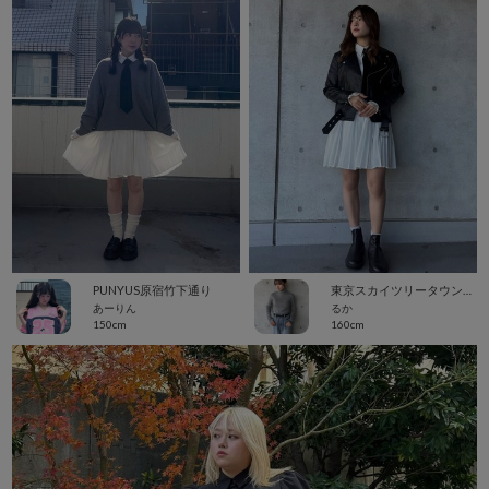
PUNYUS原宿竹下通り
東京スカイツリータウン・ソラマチ
あーりん
るか
150cm
160cm