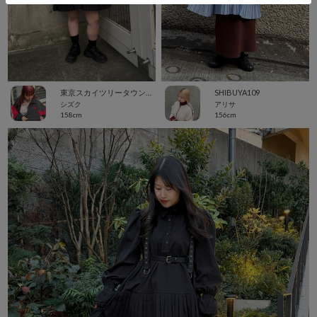
東京スカイツリータウン・ソラマチ
SHIBUYA109
シズク
アリサ
158cm
156cm