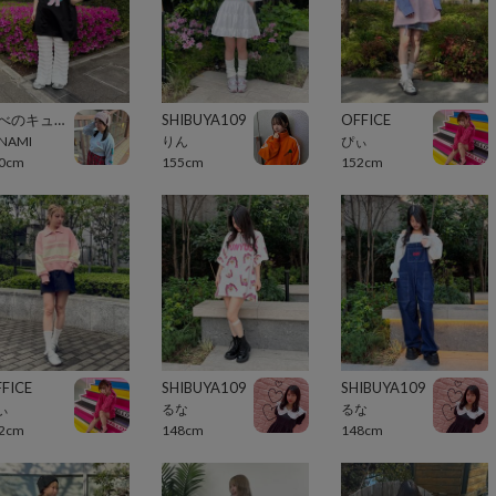
あべのキューズモール（109ABENO）
SHIBUYA109
OFFICE
NAMI
りん
ぴぃ
0cm
155cm
152cm
FICE
SHIBUYA109
SHIBUYA109
ぃ
るな
るな
2cm
148cm
148cm