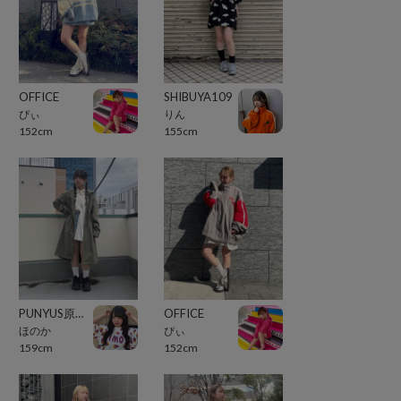
OFFICE
SHIBUYA109
ぴぃ
りん
152cm
155cm
PUNYUS原宿竹下通り
OFFICE
ほのか
ぴぃ
159cm
152cm