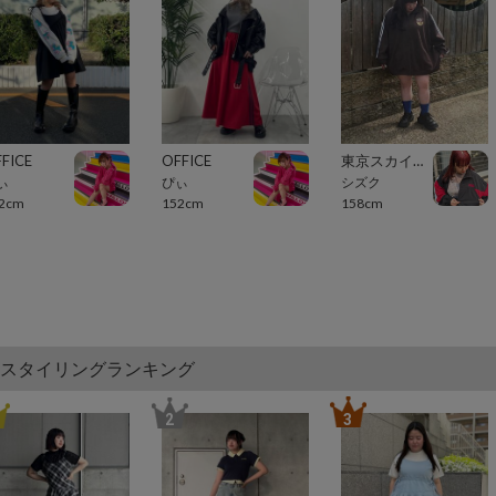
FICE
OFFICE
東京スカイツリータウン・ソラマチ
ぃ
ぴぃ
シズク
2cm
152cm
158cm
スタイリングランキング
2
3