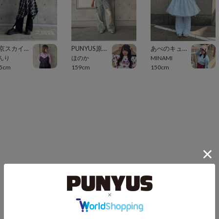
東京スカイツリータウン・ソラマチ
PUNYUS原宿竹下通り
あべのキューズモール（109ABENO）
んり
ほのか
MINAMI
5cm
159cm
150cm