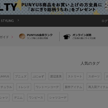
STYLING
ログ
ガイド
人気のタグ
UNYUS
プニュズ
ぷにゅず
渡辺直美
ストリート
スポーツ
ナチュラル
トレンド
ワントーンコーデ
新作アイテム
再入荷アイテ
Tシャツ
デニム
ワンピース
シャツコーデ