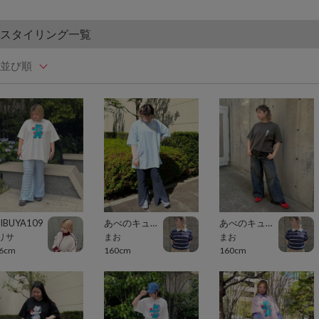
スタイリング一覧
並び順
IBUYA109
あべのキューズモール（109ABENO）
あべのキューズモール（109ABENO）
リサ
まお
まお
6cm
160cm
160cm