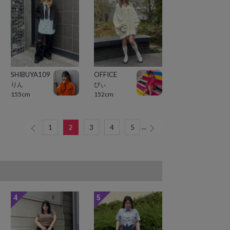
SHIBUYA109
OFFICE
りん
ぴぃ
155cm
152cm
...
1
2
3
4
5
4
5