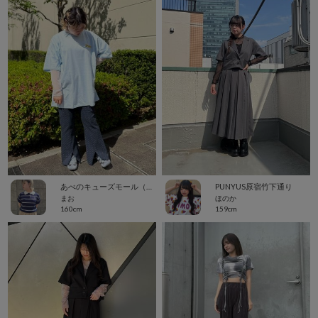
あべのキューズモール（109ABENO）
PUNYUS原宿竹下通り
まお
ほのか
160cm
159cm