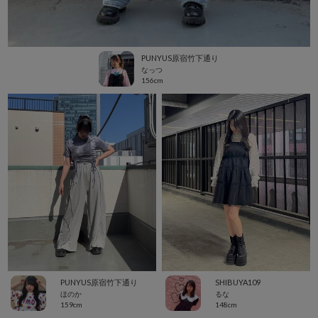
PUNYUS原宿竹下通り
なっつ
156cm
PUNYUS原宿竹下通り
SHIBUYA109
ほのか
るな
159cm
148cm