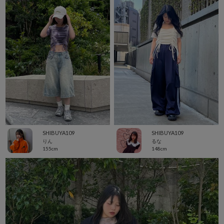
SHIBUYA109
SHIBUYA109
りん
るな
155cm
148cm