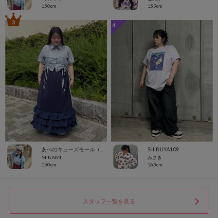
150cm
159cm
3
4
あべのキューズモール（109ABENO）
SHIBUYA109
MINAMI
みさき
150cm
163cm
スタッフ一覧を見る