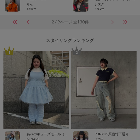
りん
シズク
155cm
158cm
2 / 9ページ 全130件
スタイリングランキング
1
2
あべのキューズモール（109ABENO）
PUNYUS原宿竹下通り
MINAMI
ほのか