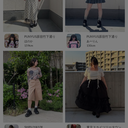
PUNYUS原宿竹下通り
PUNYUS原宿竹下通り
ほのか
あーりん
159cm
150cm
SHIBUYA109
東京スカイツリータウン・ソラマチ