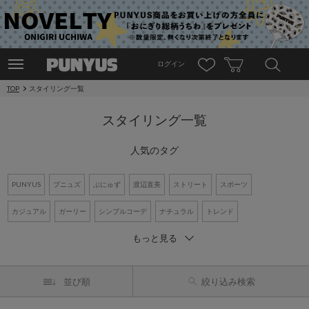
ログイン
TOP
スタイリング一覧
スタイリング一覧
人気のタグ
PUNYUS
プニュズ
ぷにゅず
渡辺直美
ストリート
スポーツ
カジュアル
ガーリー
シンプルコーデ
ナチュラル
トレンド
もっと見る
ワントーンコーデ
新作アイテム
再入荷アイテム
オーバーサイズ
ビッグシルエット
Tシャツ
デニム
ワンピース
シャツコーデ
並び順
絞り込み検索