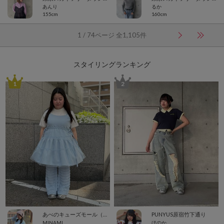
あんり
るか
155cm
160cm
1 / 74ページ 全1,105件
スタイリングランキング
1
2
あべのキューズモール（109ABENO）
PUNYUS原宿竹下通り
MINAMI
ほのか