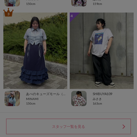
150cm
159cm
3
4
あべのキューズモール（109ABENO）
SHIBUYA109
MINAMI
みさき
150cm
163cm
スタッフ一覧を見る