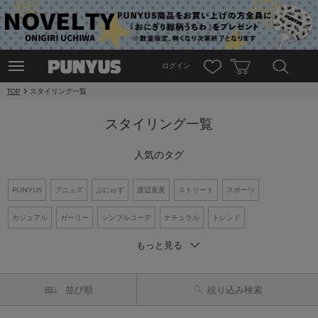
ログイン
TOP
スタイリング一覧
スタイリング一覧
人気のタグ
PUNYUS
プニュズ
ぷにゅず
渡辺直美
ストリート
スポーツ
カジュアル
ガーリー
シンプルコーデ
ナチュラル
トレンド
もっと見る
ワントーンコーデ
新作アイテム
再入荷アイテム
オーバーサイズ
ビッグシルエット
Tシャツ
デニム
ワンピース
シャツコーデ
並び順
絞り込み検索