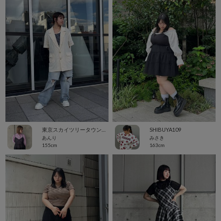
東京スカイツリータウン・ソラマチ
SHIBUYA109
あんり
みさき
155cm
163cm