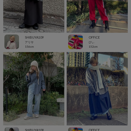
SHIBUYA109
OFFICE
アリサ
ぴぃ
156cm
152cm
SHIBUYA109
OFFICE