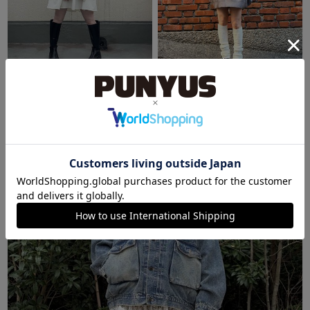
PUNYUS原宿竹下通り
SHIBUYA109
あーりん
るな
150cm
148cm