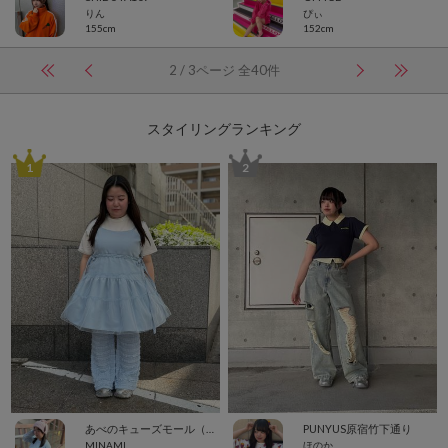
りん
ぴぃ
155cm
152cm
2 / 3ページ 全40件
スタイリングランキング
1
2
あべのキューズモール（109ABENO）
PUNYUS原宿竹下通り
MINAMI
ほのか