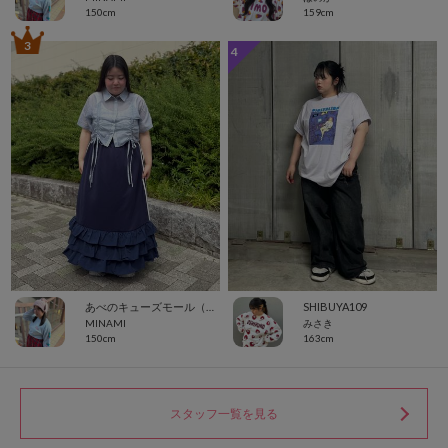
150cm
159cm
3
4
あべのキューズモール（109ABENO）
SHIBUYA109
MINAMI
みさき
150cm
163cm
スタッフ一覧を見る