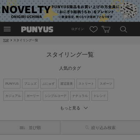
ログイン
TOP
スタイリング一覧
スタイリング一覧
人気のタグ
PUNYUS
プニュズ
ぷにゅず
渡辺直美
ストリート
スポーツ
カジュアル
ガーリー
シンプルコーデ
ナチュラル
トレンド
もっと見る
ワントーンコーデ
新作アイテム
再入荷アイテム
オーバーサイズ
ビッグシルエット
Tシャツ
デニム
ワンピース
シャツコーデ
並び順
絞り込み検索