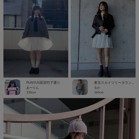
PUNYUS原宿竹下通り
東京スカイツリータウン・ソラマチ
あーりん
るか
150cm
160cm