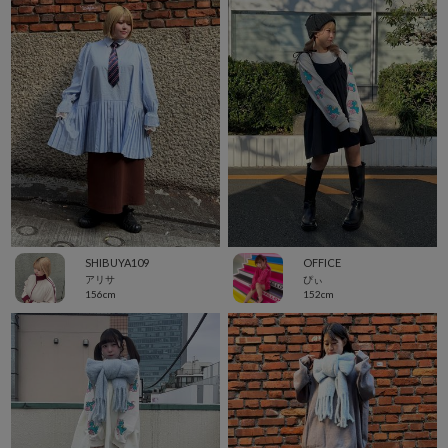
SHIBUYA109
OFFICE
アリサ
ぴぃ
156cm
152cm