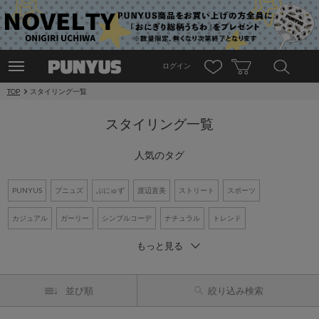
ログイン
TOP
スタイリング一覧
スタイリング一覧
人気のタグ
PUNYUS
プニュズ
ぷにゅず
渡辺直美
ストリート
スポーツ
カジュアル
ガーリー
シンプルコーデ
ナチュラル
トレンド
もっと見る
ワントーンコーデ
新作アイテム
再入荷アイテム
オーバーサイズ
ビッグシルエット
Tシャツ
デニム
ワンピース
シャツコーデ
並び順
絞り込み検索