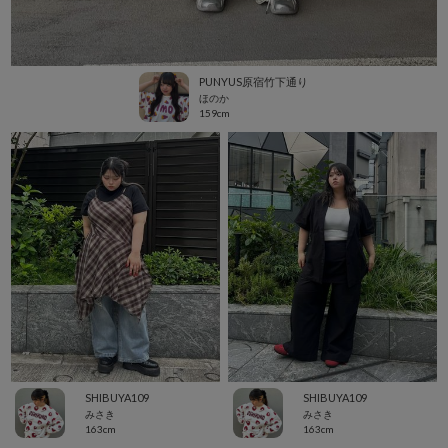
PUNYUS原宿竹下通り
ほのか
159cm
SHIBUYA109
SHIBUYA109
みさき
みさき
163cm
163cm