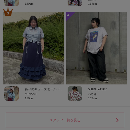
150cm
159cm
3
4
あべのキューズモール（109ABENO）
SHIBUYA109
MINAMI
みさき
150cm
163cm
スタッフ一覧を見る