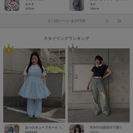
みさき
るか
163cm
160cm
1 / 20ページ 全292件
スタイリングランキング
1
2
あべのキューズモール（109ABENO）
PUNYUS原宿竹下通り
MINAMI
ほのか