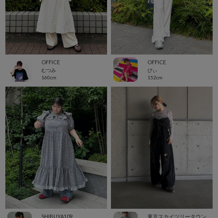
OFFICE
OFFICE
むつみ
ぴぃ
160cm
152cm
SHIBUYA109
東京スカイツリータウン・ソラマチ