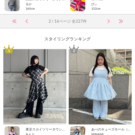
るか
ぴぃ
160cm
152cm
2 / 16ページ 全227件
スタイリングランキング
1
2
東京スカイツリータウン・ソラマチ
あべのキューズモール（109ABENO）
あんり
MINAMI