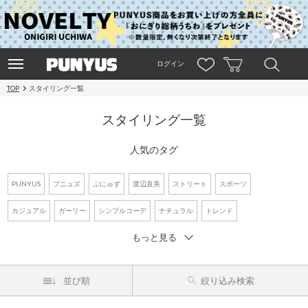
ログイン
TOP
スタイリング一覧
スタイリング一覧
人気のタグ
PUNYUS
プニュズ
ぷにゅず
渡辺直美
ストリート
スポーツ
カジュアル
ガーリー
シンプルコーデ
ナチュラル
トレンド
もっと見る
ワントーンコーデ
新作アイテム
再入荷アイテム
オーバーサイズ
ビッグシルエット
Tシャツ
デニム
ワンピース
シャツコーデ
並び順
絞り込み検索