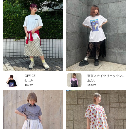
OFFICE
東京スカイツリータウン・ソラマチ
むつみ
あんり
160cm
155cm