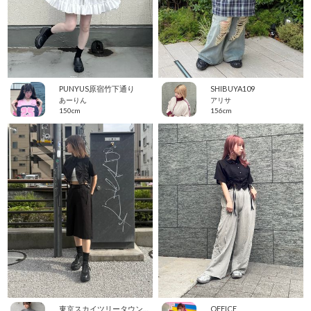
PUNYUS原宿竹下通り
SHIBUYA109
あーりん
アリサ
150cm
156cm
東京スカイツリータウン・ソラマチ
OFFICE