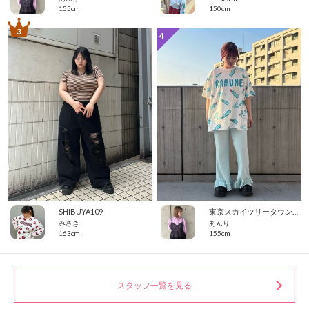
155cm
150cm
3
4
SHIBUYA109
東京スカイツリータウン・ソラマチ
みさき
あんり
163cm
155cm
スタッフ一覧を見る