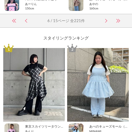
あーりん
あやの
150cm
160cm
6 / 15ページ 全221件
スタイリングランキング
1
2
東京スカイツリータウン・ソラマチ
あべのキューズモール（109ABENO）
あんり
MINAMI