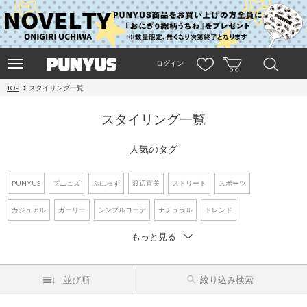
ログイン
TOP
スタイリング一覧
スタイリング一覧
人気のタグ
PUNYUS
プニュズ
ぷにゅず
渡辺直美
ストリート
スポーツ
カジュアル
ガーリー
シンプルコーデ
ナチュラル
トレンド
もっと見る
ワントーンコーデ
新作アイテム
再入荷アイテム
オーバーサイズ
ビッグシルエット
Tシャツ
デニム
ワンピース
シャツコーデ
並び順
絞り込み検索