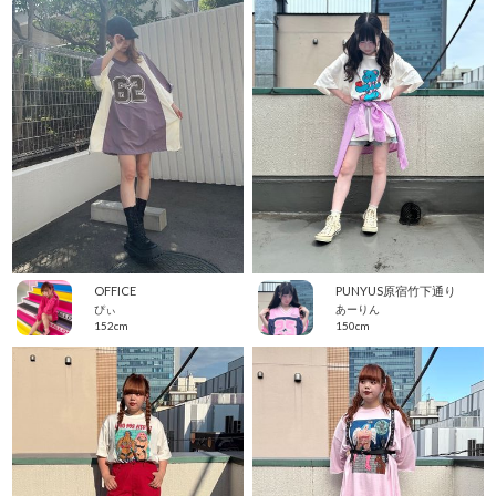
OFFICE
PUNYUS原宿竹下通り
ぴぃ
あーりん
152cm
150cm