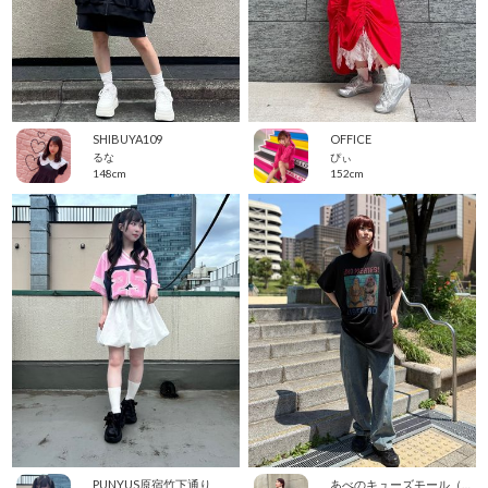
SHIBUYA109
OFFICE
るな
ぴぃ
148cm
152cm
PUNYUS原宿竹下通り
あべのキューズモール（109ABENO）