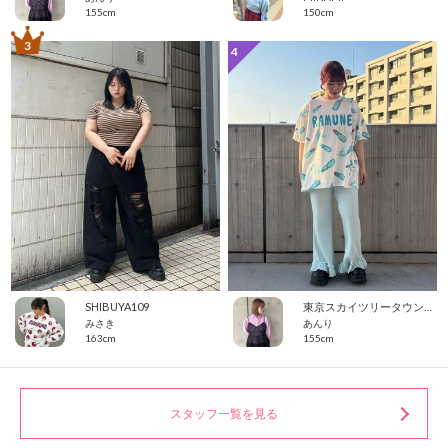
155cm
150cm
3
4
SHIBUYA109
東京スカイツリータウン・ソラマチ
みさき
あんり
163cm
155cm
スタッフ一覧を見る