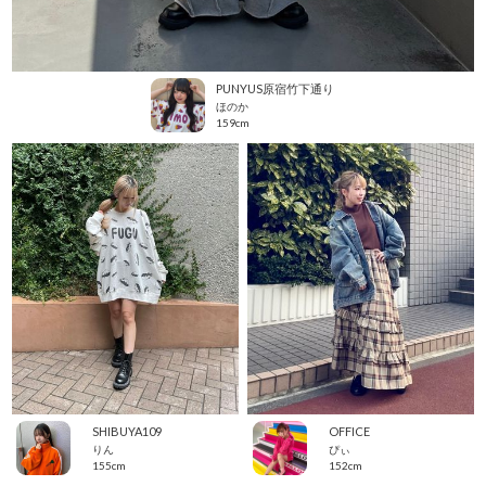
PUNYUS原宿竹下通り
ほのか
159cm
SHIBUYA109
OFFICE
りん
ぴぃ
155cm
152cm