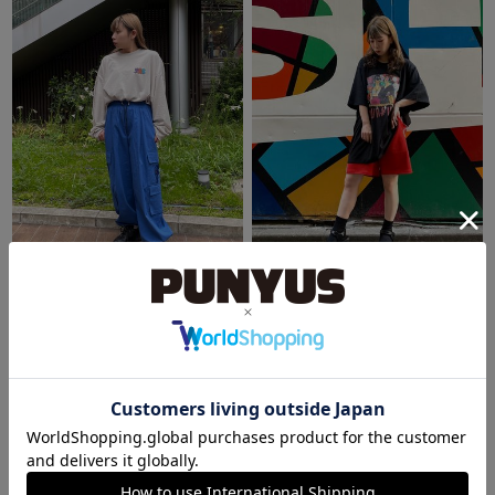
あべのキューズモール（109ABENO）
OFFICE
なお
ぴぃ
154cm
152cm
スタイリングランキング
1
2