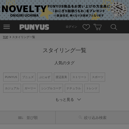
ログイン
TOP
スタイリング一覧
スタイリング一覧
人気のタグ
PUNYUS
プニュズ
ぷにゅず
渡辺直美
ストリート
スポーツ
カジュアル
ガーリー
シンプルコーデ
ナチュラル
トレンド
もっと見る
ワントーンコーデ
新作アイテム
再入荷アイテム
オーバーサイズ
ビッグシルエット
Tシャツ
デニム
ワンピース
シャツコーデ
並び順
絞り込み検索