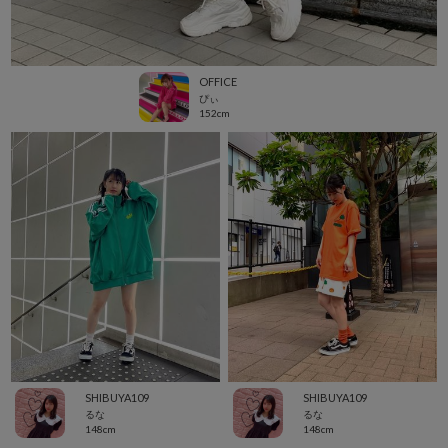
OFFICE
ぴぃ
152cm
SHIBUYA109
SHIBUYA109
るな
るな
148cm
148cm