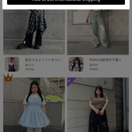
東京スカイツリータウン・ソラマチ
PUNYUS原宿竹下通り
あんり
ほのか
155cm
159cm
3
4