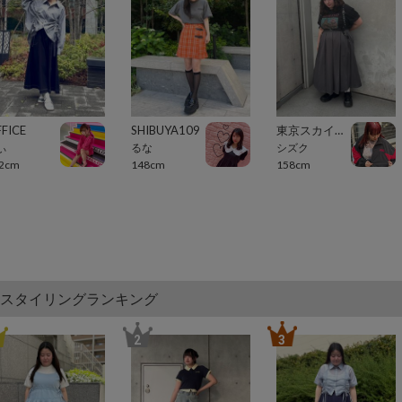
FICE
SHIBUYA109
東京スカイツリータウン・ソラマチ
ぃ
るな
シズク
2cm
148cm
158cm
スタイリングランキング
2
3