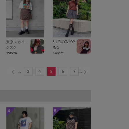
東京スカイツリータウン・ソラマチ
SHIBUYA109
シズク
るな
158cm
148cm
...
...
3
4
5
6
7
4
5