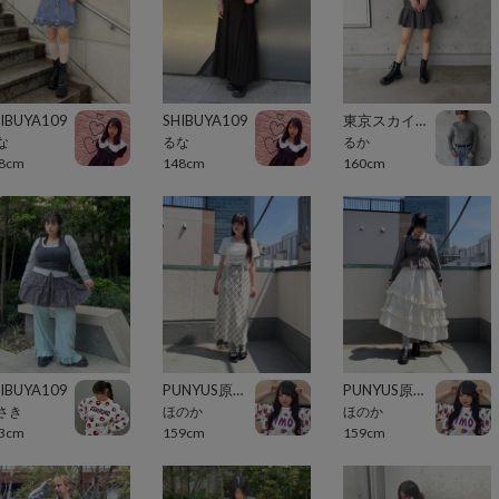
IBUYA109
SHIBUYA109
東京スカイツリータウン・ソラマチ
な
るな
るか
8cm
148cm
160cm
IBUYA109
PUNYUS原宿竹下通り
PUNYUS原宿竹下通り
さき
ほのか
ほのか
3cm
159cm
159cm