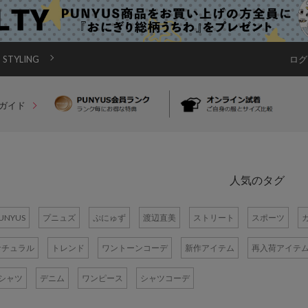
STYLING
ログ
ガイド
人気のタグ
UNYUS
プニュズ
ぷにゅず
渡辺直美
ストリート
スポーツ
ナチュラル
トレンド
ワントーンコーデ
新作アイテム
再入荷アイテ
Tシャツ
デニム
ワンピース
シャツコーデ