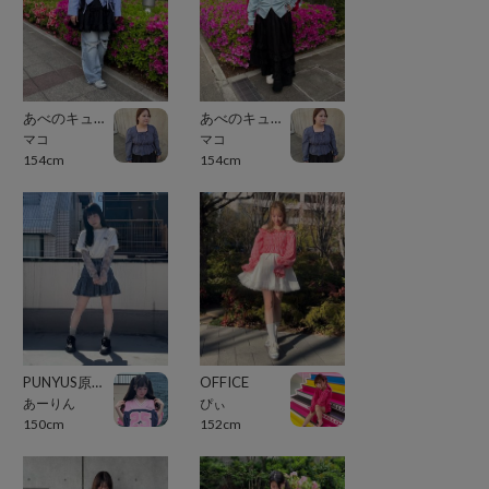
あべのキューズモール（109ABENO）
あべのキューズモール（109ABENO）
マコ
マコ
154cm
154cm
PUNYUS原宿竹下通り
OFFICE
あーりん
ぴぃ
150cm
152cm