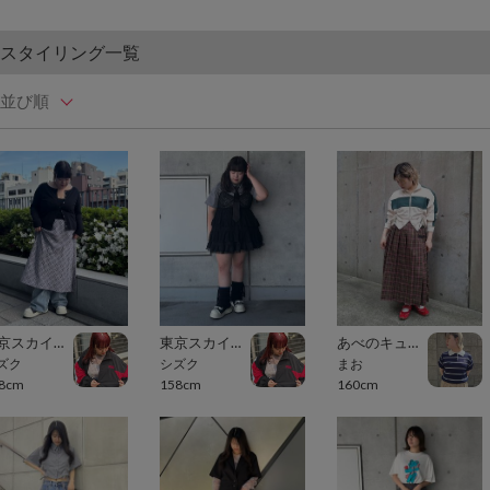
スタイリング一覧
並び順
東京スカイツリータウン・ソラマチ
東京スカイツリータウン・ソラマチ
あべのキューズモール（109ABENO）
ズク
シズク
まお
8cm
158cm
160cm