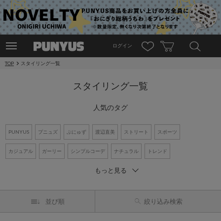
ログイン
TOP
スタイリング一覧
スタイリング一覧
人気のタグ
PUNYUS
プニュズ
ぷにゅず
渡辺直美
ストリート
スポーツ
カジュアル
ガーリー
シンプルコーデ
ナチュラル
トレンド
もっと見る
ワントーンコーデ
新作アイテム
再入荷アイテム
オーバーサイズ
ビッグシルエット
Tシャツ
デニム
ワンピース
シャツコーデ
並び順
絞り込み検索