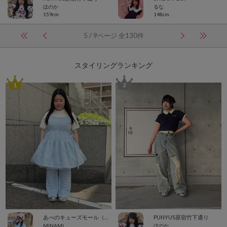
ほのか
るな
159cm
148cm
5 / 9ページ 全130件
スタイリングランキング
1
2
あべのキューズモール（109ABENO）
PUNYUS原宿竹下通り
MINAMI
ほのか