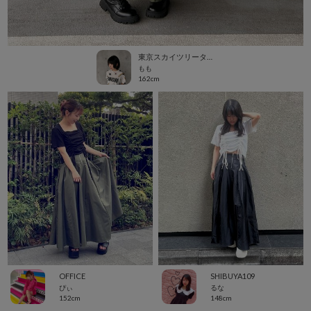
東京スカイツリータウン・ソラマチ
もも
162cm
OFFICE
SHIBUYA109
ぴぃ
るな
152cm
148cm