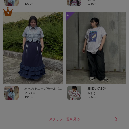
150cm
159cm
3
4
あべのキューズモール（109ABENO）
SHIBUYA109
MINAMI
みさき
150cm
163cm
スタッフ一覧を見る