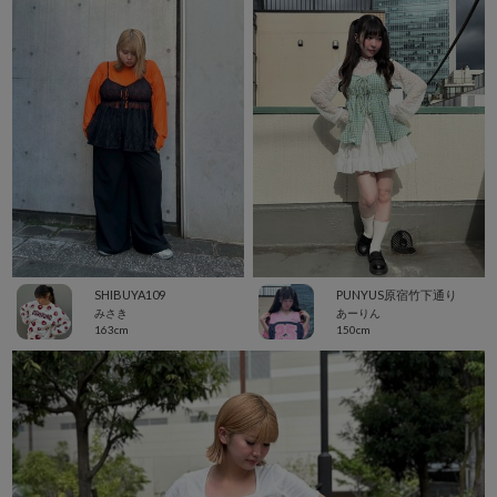
SHIBUYA109
PUNYUS原宿竹下通り
みさき
あーりん
163cm
150cm