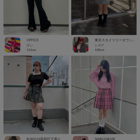
OFFICE
東京スカイツリータウン・ソラマチ
ぴぃ
シズク
152cm
158cm
PUNYUS原宿竹下通り
SHIBUYA109