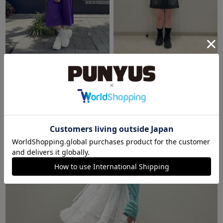
OFFICE
東京スカイツリータウン・ソラマチ
ぴぃ
シズク
152cm
158cm