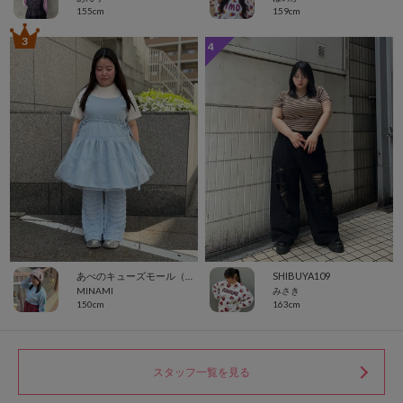
155cm
159cm
3
4
あべのキューズモール（109ABENO）
SHIBUYA109
MINAMI
みさき
150cm
163cm
スタッフ一覧を見る