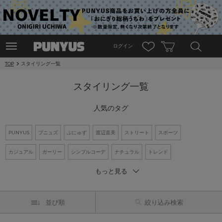
ログイン
TOP
スタイリング一覧
スタイリング一覧
人気のタグ
PUNYUS
プニュズ
ぷにゅず
渡辺直美
ストリート
スポーツ
カジュアル
ガーリー
シンプルコーデ
ナチュラル
トレンド
もっと見る
ワントーンコーデ
新作アイテム
再入荷アイテム
オーバーサイズ
ビッグシルエット
Tシャツ
デニム
ワンピース
シャツコーデ
並び順
絞り込み検索