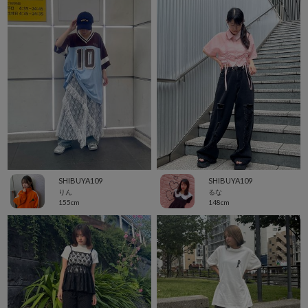
SHIBUYA109
SHIBUYA109
りん
るな
155cm
148cm