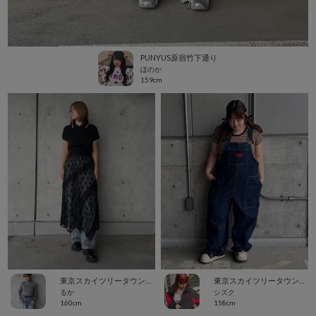
PUNYUS原宿竹下通り
ほのか
159cm
東京スカイツリータウン・ソラマチ
東京スカイツリータウン・ソラマチ
るか
シズク
160cm
158cm