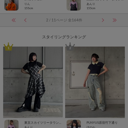
りん
あんり
155cm
155cm
2 / 11ページ 全164件
スタイリングランキング
1
2
東京スカイツリータウン・ソラマチ
PUNYUS原宿竹下通り
あんり
ほのか