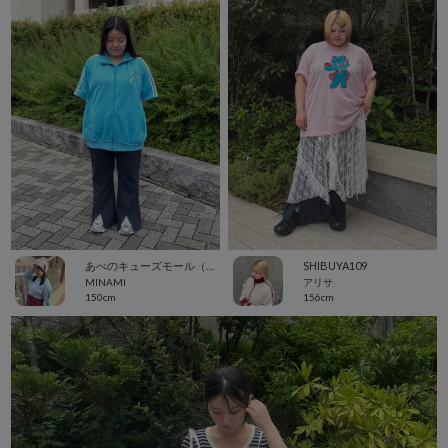
あべのキューズモール（109ABENO）
SHIBUYA109
MINAMI
アリサ
150cm
156cm