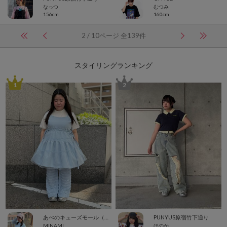
なっつ
むつみ
156cm
160cm
2 / 10ページ 全139件
スタイリングランキング
1
2
あべのキューズモール（109ABENO）
PUNYUS原宿竹下通り
MINAMI
ほのか