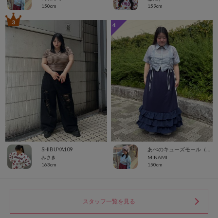
150cm
159cm
3
4
SHIBUYA109
あべのキューズモール（109ABENO）
みさき
MINAMI
163cm
150cm
スタッフ一覧を見る