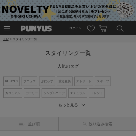
ログイン
TOP
スタイリング一覧
スタイリング一覧
人気のタグ
PUNYUS
プニュズ
ぷにゅず
渡辺直美
ストリート
スポーツ
カジュアル
ガーリー
シンプルコーデ
ナチュラル
トレンド
もっと見る
ワントーンコーデ
新作アイテム
再入荷アイテム
オーバーサイズ
ビッグシルエット
Tシャツ
デニム
ワンピース
シャツコーデ
並び順
絞り込み検索