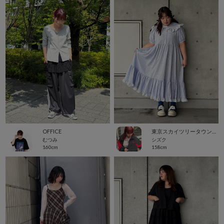
OFFICE
東京スカイツリータウン・ソラマチ
むつみ
シズク
160cm
158cm