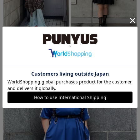
SHIBUYA109
東京スカイツリータウン・ソラマチ
りん
シズク
155cm
158cm