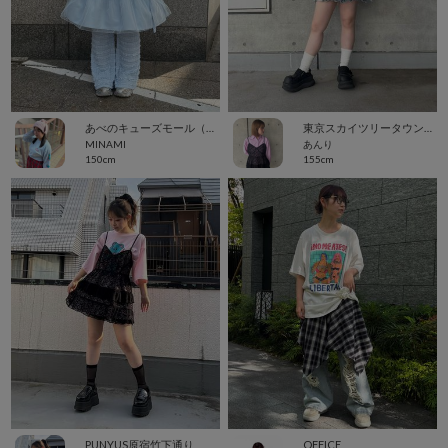
あべのキューズモール（109ABENO）
東京スカイツリータウン・ソラマチ
MINAMI
あんり
150cm
155cm
PUNYUS原宿竹下通り
OFFICE