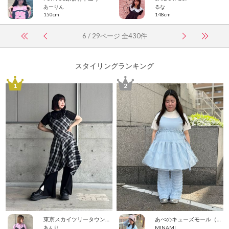
あーりん
るな
150cm
148cm
6 / 29ページ 全430件
スタイリングランキング
1
2
東京スカイツリータウン・ソラマチ
あべのキューズモール（109ABENO）
あんり
MINAMI