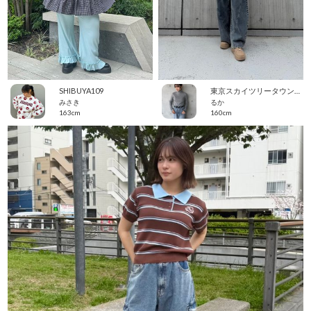
SHIBUYA109
東京スカイツリータウン・ソラマチ
みさき
るか
163cm
160cm