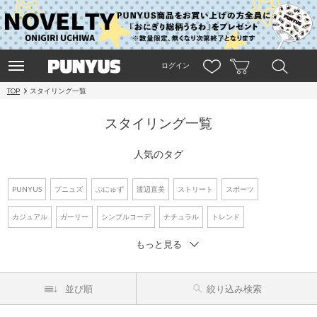
ログイン
TOP
スタイリング一覧
スタイリング一覧
人気のタグ
PUNYUS
プニュズ
ぷにゅず
渡辺直美
ストリート
スポーツ
カジュアル
ガーリー
シンプルコーデ
ナチュラル
トレンド
もっと見る
ワントーンコーデ
新作アイテム
再入荷アイテム
オーバーサイズ
ビッグシルエット
Tシャツ
デニム
ワンピース
シャツコーデ
並び順
絞り込み検索