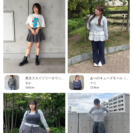
東京スカイツリータウン・ソラマチ
あべのキューズモール（109ABENO）
るか
マコ
160cm
154cm