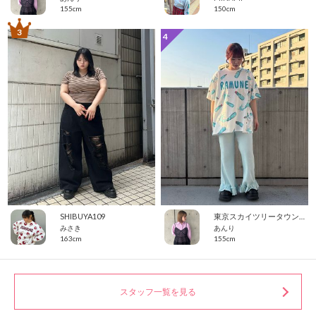
155cm
150cm
3
4
SHIBUYA109
東京スカイツリータウン・ソラマチ
みさき
あんり
163cm
155cm
スタッフ一覧を見る