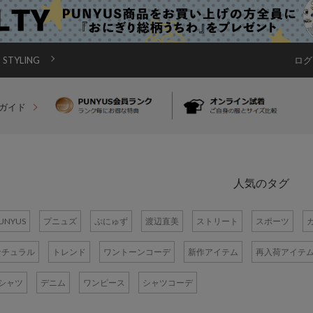
STYLING
ログ
ガイド
人気のタグ
UNYUS
プニュズ
ぷにゅず
渡辺直美
ストリート
スポーツ
ナチュラル
トレンド
ワントーンコーデ
新作アイテム
再入荷アイテ
Tシャツ
デニム
ワンピース
シャツコーデ