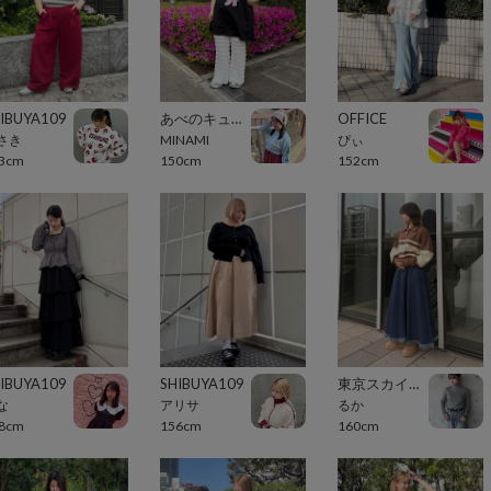
IBUYA109
あべのキューズモール（109ABENO）
OFFICE
さき
MINAMI
ぴぃ
3cm
150cm
152cm
IBUYA109
SHIBUYA109
東京スカイツリータウン・ソラマチ
な
アリサ
るか
8cm
156cm
160cm