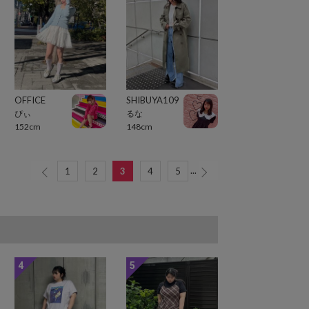
OFFICE
SHIBUYA109
ぴぃ
るな
152cm
148cm
...
1
2
3
4
5
4
5