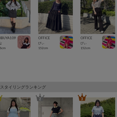
IBUYA109
OFFICE
OFFICE
な
ぴぃ
ぴぃ
8cm
152cm
152cm
スタイリングランキング
2
3