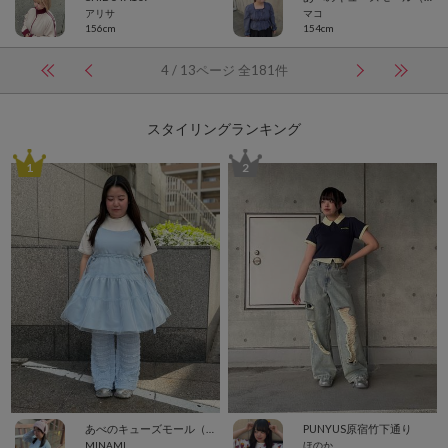
アリサ
マコ
156cm
154cm
4 / 13ページ 全181件
スタイリングランキング
1
2
あべのキューズモール（109ABENO）
PUNYUS原宿竹下通り
MINAMI
ほのか