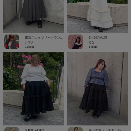
東京スカイツリータウン・ソラマチ
SHIBUYA109
シズク
るな
158cm
148cm
SHIBUYA109
あべのキューズモール（109ABENO）