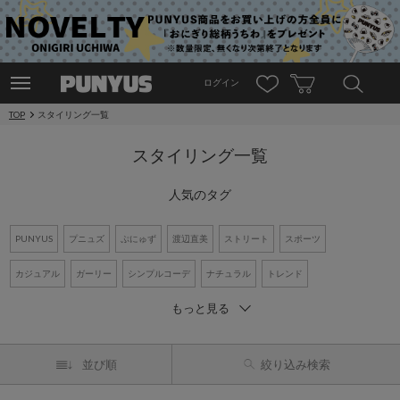
ログイン
TOP
スタイリング一覧
スタイリング一覧
人気のタグ
PUNYUS
プニュズ
ぷにゅず
渡辺直美
ストリート
スポーツ
カジュアル
ガーリー
シンプルコーデ
ナチュラル
トレンド
もっと見る
ワントーンコーデ
新作アイテム
再入荷アイテム
オーバーサイズ
ビッグシルエット
Tシャツ
デニム
ワンピース
シャツコーデ
並び順
絞り込み検索