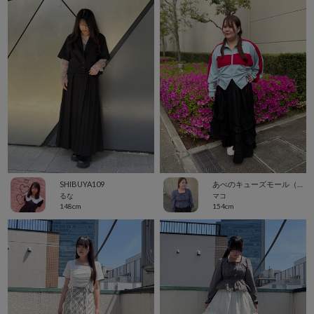
SHIBUYA109
あべのキューズモール（109ABENO）
るな
マコ
148cm
154cm