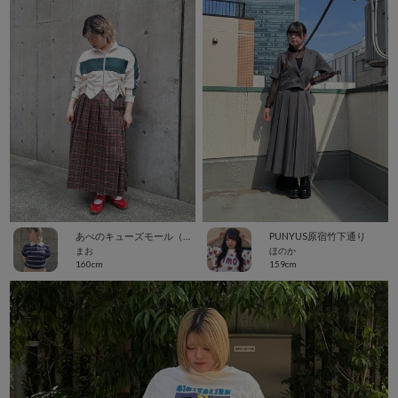
あべのキューズモール（109ABENO）
PUNYUS原宿竹下通り
まお
ほのか
160cm
159cm