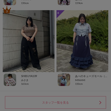
150cm
159cm
3
4
SHIBUYA109
あべのキューズモール（109ABENO）
みさき
MINAMI
163cm
150cm
スタッフ一覧を見る