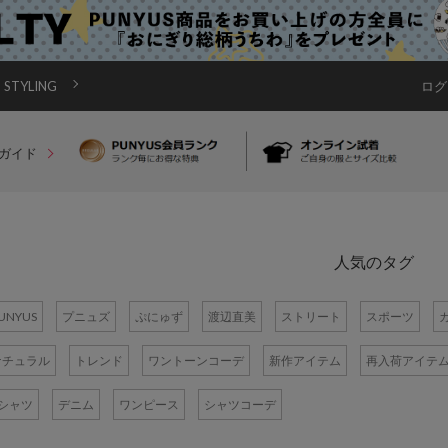
STYLING
ログ
ガイド
人気のタグ
UNYUS
プニュズ
ぷにゅず
渡辺直美
ストリート
スポーツ
ナチュラル
トレンド
ワントーンコーデ
新作アイテム
再入荷アイテ
Tシャツ
デニム
ワンピース
シャツコーデ