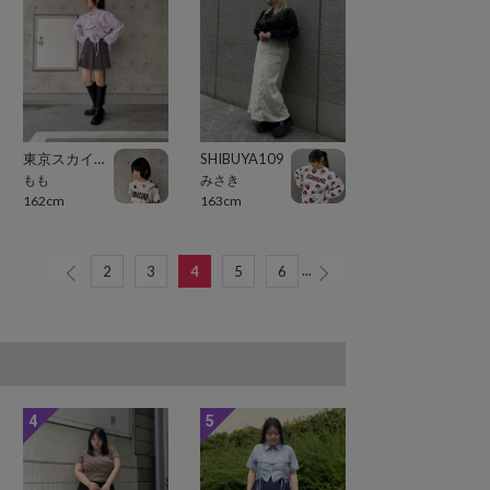
東京スカイツリータウン・ソラマチ
SHIBUYA109
もも
みさき
162cm
163cm
...
2
3
4
5
6
4
5