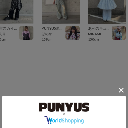
東京スカイツリータウン・ソラマチ
PUNYUS原宿竹下通り
あべのキューズモール（109ABENO）
んり
ほのか
MINAMI
5cm
159cm
150cm