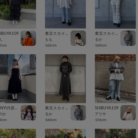
IBUYA109
東京スカイツリータウン・ソラマチ
東京スカイツリータウン・ソラマチ
ん
もも
るか
5cm
162cm
160cm
PUNYUS原宿竹下通り
東京スカイツリータウン・ソラマチ
SHIBUYA109
のか
るか
アリサ
9cm
160cm
156cm