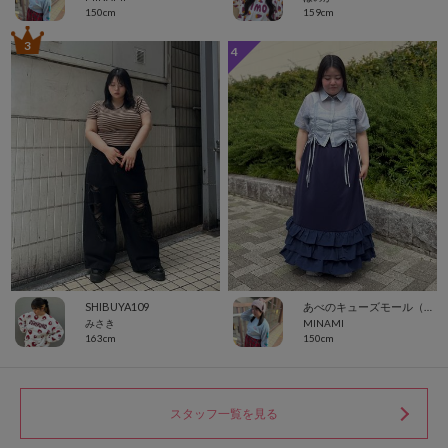
150cm
159cm
3
4
SHIBUYA109
あべのキューズモール（109ABENO）
みさき
MINAMI
163cm
150cm
スタッフ一覧を見る