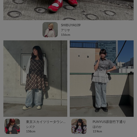
SHIBUYA109
アリサ
156cm
東京スカイツリータウン・ソラマチ
PUNYUS原宿竹下通り
シズク
ほのか
158cm
159cm