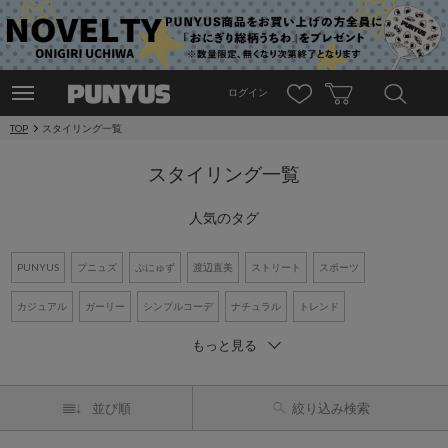
ログイン
TOP
スタイリング一覧
スタイリング一覧
人気のタグ
PUNYUS
プニュズ
ぷにゅず
渡辺直美
ストリート
スポーツ
カジュアル
ガーリー
シンプルコーデ
ナチュラル
トレンド
もっと見る
ワントーンコーデ
新作アイテム
再入荷アイテム
オーバーサイズ
ビッグシルエット
Tシャツ
デニム
ワンピース
シャツコーデ
並び順
絞り込み検索