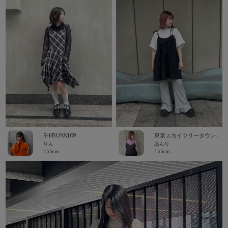
SHIBUYA109
東京スカイツリータウン・ソラマチ
りん
あんり
155cm
155cm