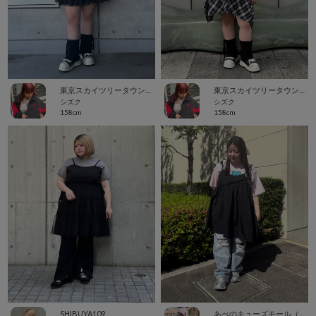
東京スカイツリータウン・ソラマチ
東京スカイツリータウン・ソラマチ
シズク
シズク
158cm
158cm
SHIBUYA109
あべのキューズモール（109ABENO）